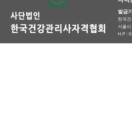
발급
한국건
서울시 
H.P : 0